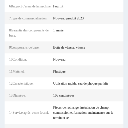
6Rapport d'essai de la machine:
Fournit
7Type de commercialisation:
Nouveau produit 2023
8Garantie des composants de
1 année
base:
9Composants de base:
Boîte de vitesse, vitesse
10Condition:
Nouveau
11Matériel:
Plastique
12Caractéristique:
Utilisation rapide, eau de phoque parfaite
13Diamètre:
168 centimètres
Pièces de rechange, installation de champ,
14Service après-vente fourni:
commission et formation, maintenance sur le
terrain et se