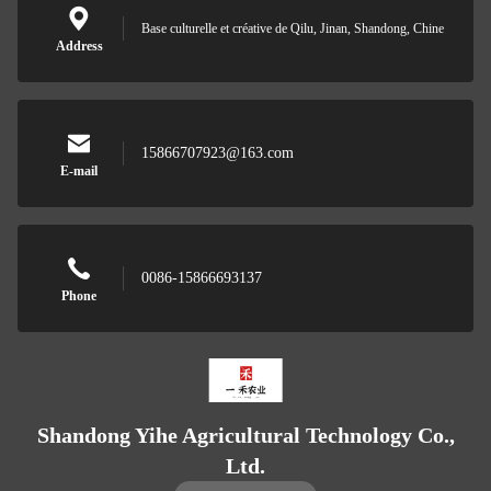
Base culturelle et créative de Qilu, Jinan, Shandong, Chine
Address
15866707923@163.com
E-mail
0086-15866693137
Phone
Shandong Yihe Agricultural Technology Co.,
Ltd.