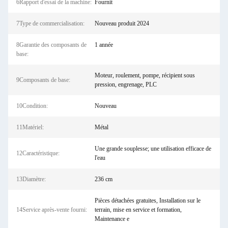
6Rapport d'essai de la machine:
Fournit
7Type de commercialisation:
Nouveau produit 2024
8Garantie des composants de
1 année
base:
Moteur, roulement, pompe, récipient sous
9Composants de base:
pression, engrenage, PLC
10Condition:
Nouveau
11Matériel:
Métal
Une grande souplesse; une utilisation efficace de
12Caractéristique:
l'eau
13Diamètre:
236 cm
Pièces détachées gratuites, Installation sur le
14Service après-vente fourni:
terrain, mise en service et formation,
Maintenance e