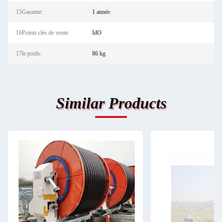
15Garantie:
1 année
16Points clés de vente:
IdO
17le poids:
86 kg
Similar Products