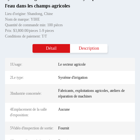
l'eau dans les champs agricoles
Lieu d'origine: Shandong, Chine
Nom de marque: YIHE
Quantité de commande min: 100 pièces
Prix: $3,800.00/pieces 1-9 pieces
Conditions de paiement: T/T
Détail
Description
1Usage:
Le secteur agricole
2Le type:
Système d'irrigation
Fabricants, exploitations agricoles, ateliers de
3Industrie concernée:
réparation de machines
4Emplacement de la salle
Aucune
d'exposition:
5Vidéo d'inspection de sortie:
Fournit