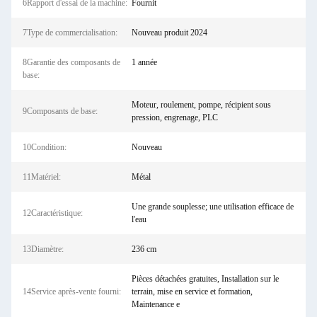
6Rapport d'essai de la machine:
Fournit
7Type de commercialisation:
Nouveau produit 2024
8Garantie des composants de
1 année
base:
Moteur, roulement, pompe, récipient sous
9Composants de base:
pression, engrenage, PLC
10Condition:
Nouveau
11Matériel:
Métal
Une grande souplesse; une utilisation efficace de
12Caractéristique:
l'eau
13Diamètre:
236 cm
Pièces détachées gratuites, Installation sur le
14Service après-vente fourni:
terrain, mise en service et formation,
Maintenance e