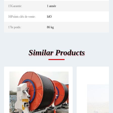
15Garantie:
1 année
16Points clés de vente:
IdO
17le poids:
86 kg
Similar Products