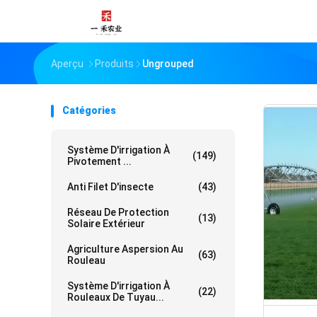
Aperçu
Produits
Ungrouped
Catégories
Système D'irrigation À
(149)
Pivotement ...
Anti Filet D'insecte
(43)
Réseau De Protection
(13)
Solaire Extérieur
Agriculture Aspersion Au
(63)
Rouleau
Système D'irrigation À
(22)
Rouleaux De Tuyau...