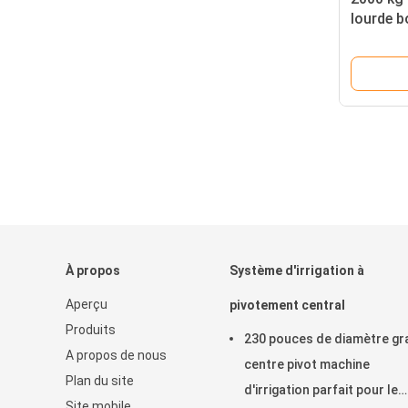
lourde b
degrés r
d'irriga
fermes M
durable
À propos
Système d'irrigation à
Aperçu
pivotement central
Produits
230 pouces de diamètre gr
A propos de nous
centre pivot machine
Plan du site
d'irrigation parfait pour le
Site mobile