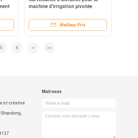
ement
machine d'irrigation pivotée
entre
e
Meilleur Prix
ie
5
6
>
>>
Mail nous
e et créative
n, Shandong,
3137