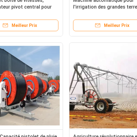
t boîte de vitesses,
Machine automatique pour
ateur pivot central pour
l'irrigation des grandes terr
ds systèmes d'irrigation
agricoles 2000 kg Diamètre 
s dans d'autres pays
cm Sprinkler pivoté au centr
Meilleur Prix
Meilleur Prix
Capacité pistolet de pluie
Agriculture révolutionnaire 