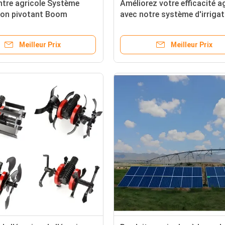
ntre agricole Système
Améliorez votre efficacité a
tion pivotant Boom
avec notre système d'irrigat
d'irrigation du noyau
agricole automatique
engrenage boîte de
Meilleur Prix
Meilleur Prix
s Components de
nt