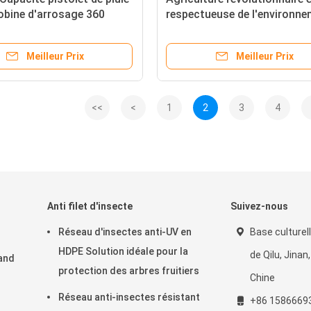
obine d'arrosage 360
respectueuse de l'environn
otatif Système
Ferme de pommes de terre C
tion automatique pour les
de champ de luzerne Systèm
Meilleur Prix
Meilleur Prix
atériau métallique
d'irrigation pivot avec énerg
solaire
<<
<
1
2
3
4
Anti filet d'insecte
Suivez-nous
Réseau d'insectes anti-UV en
Base culturell
HDPE Solution idéale pour la
de Qilu, Jina
and
protection des arbres fruitiers
Chine
Réseau anti-insectes résistant
+86 1586669