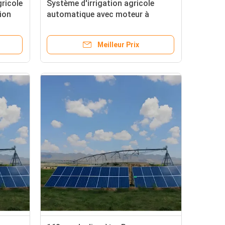
gricole
Système d'irrigation agricole
ion
automatique avec moteur à
pompe, engrenage moteur, boîte
de vitesses numérique, centre de
Meilleur Prix
roulement, pivot de déplacement
latéral