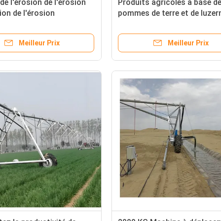
de l'érosion de l'érosion
Produits agricoles à base d
ion de l'érosion
pommes de terre et de luzer
Fermes solaires Énergie sola
Énergie métallique Agricultu
Meilleur Prix
Meilleur Prix
SYSTÈME d'irrigation
Composants de base Moteu
engrenage Boîte de vitesses