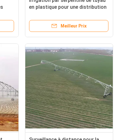
Irrigation par serpentine de tuyau
es
en plastique pour une distribution
168
optimale de l'eau
e
Meilleur Prix
et
Surveillance à distance pour la