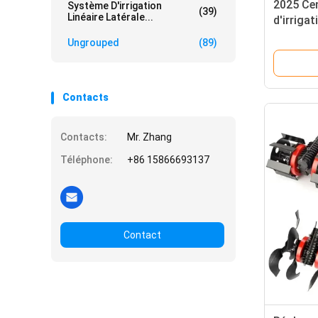
2025 Ce
Système D'irrigation
(39)
Linéaire Latérale...
d'irriga
Machine 
Ungrouped
(89)
moteur 
vitesse
rouleme
Contacts
Contacts:
Mr. Zhang
Téléphone:
+86 15866693137
Contact