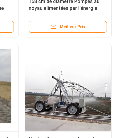
e
168 cm de diamètre Pompes au
ne
noyau alimentées par l'énergie
ire
solaire Centre moteur Système
re
d'irrigation pivot pour la ferme
Meilleur Prix
agricole et la ferme de pommes de
r
terre