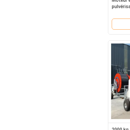
Moteur e
pulvéris
les gran
agricole
2000 kg 