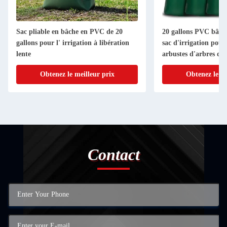
Sac pliable en bâche en PVC de 20
20 gallons PVC bâche
gallons pour l' irrigation à libération
sac d'irrigation pour
lente
arbustes d'arbres d'a
irrigation
Obtenez le meilleur prix
Obtenez le me
Contact