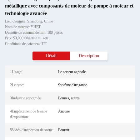
métallique avec composants de moteur de pompe à moteur et
technologie avancée
Lieu d'origine: Shandong, Chine
Nom de marque: YHRT
Quantité de commande min: 100 pièces
Prix: $3,000.00/sets >=1 sets
Conditions de paiement: T/T
Détail
Description
1Usage:
Le secteur agricole
2Le type:
Système d'irrigation
3Industrie concernée:
Fermes, autres
4Emplacement de la salle
Aucune
d'exposition:
5Vidéo d'inspection de sortie:
Fournit