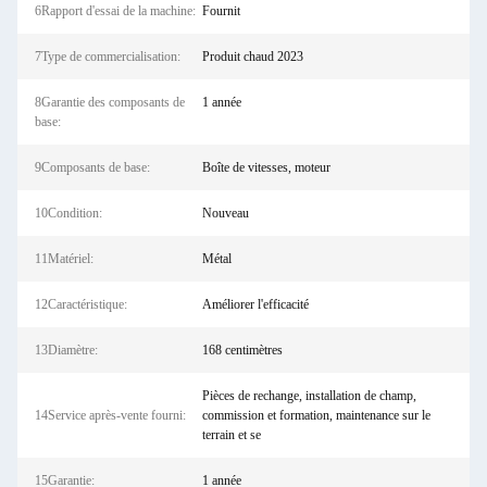
6Rapport d'essai de la machine:
Fournit
7Type de commercialisation:
Produit chaud 2023
8Garantie des composants de
1 année
base:
9Composants de base:
Boîte de vitesses, moteur
10Condition:
Nouveau
11Matériel:
Métal
12Caractéristique:
Améliorer l'efficacité
13Diamètre:
168 centimètres
Pièces de rechange, installation de champ,
14Service après-vente fourni:
commission et formation, maintenance sur le
terrain et se
15Garantie:
1 année