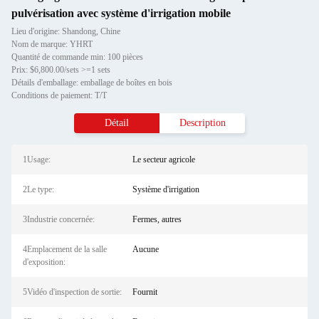
pulvérisation avec système d'irrigation mobile
Lieu d'origine: Shandong, Chine
Nom de marque: YHRT
Quantité de commande min: 100 pièces
Prix: $6,800.00/sets >=1 sets
Détails d'emballage: emballage de boîtes en bois
Conditions de paiement: T/T
Détail
Description
1Usage:
Le secteur agricole
2Le type:
Système d'irrigation
3Industrie concernée:
Fermes, autres
4Emplacement de la salle
Aucune
d'exposition:
5Vidéo d'inspection de sortie:
Fournit