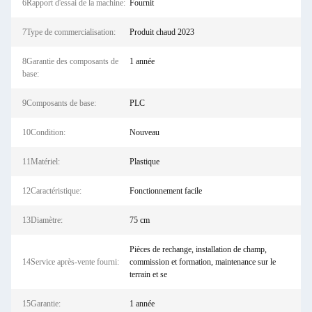
6Rapport d'essai de la machine:
Fournit
7Type de commercialisation:
Produit chaud 2023
8Garantie des composants de
1 année
base:
9Composants de base:
PLC
10Condition:
Nouveau
11Matériel:
Plastique
12Caractéristique:
Fonctionnement facile
13Diamètre:
75 cm
Pièces de rechange, installation de champ,
14Service après-vente fourni:
commission et formation, maintenance sur le
terrain et se
15Garantie:
1 année