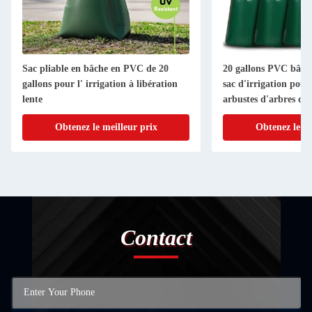
Sac pliable en bâche en PVC de 20
20 gallons PVC bâche
gallons pour l' irrigation à libération
sac d'irrigation pour
lente
arbustes d'arbres d'a
irrigation
Obtenez le meilleur prix
Obtenez le me
Contact