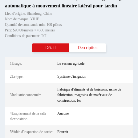
automatique à mouvement linéaire latéral pour jardin
Lieu d'origine: Shandong, Chine
Nom de marque: YIHE
Quantité de commande min: 100 pièces
Prix: $90.00/meters >=300 meters
Conditions de paiement: T/T
Détail
Description
1Usage:
Le secteur agricole
2Le type:
Système d'irrigation
Fabrique d'aliments et de boissons, usine de
3Industrie concernée:
fabrication, magasins de matériaux de
construction, fer
4Emplacement de la salle
Aucune
d'exposition:
5Vidéo d'inspection de sortie:
Fournit