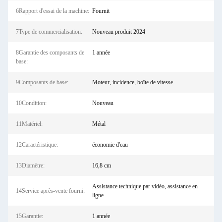
6Rapport d'essai de la machine:
Fournit
7Type de commercialisation:
Nouveau produit 2024
8Garantie des composants de
1 année
base:
9Composants de base:
Moteur, incidence, boîte de vitesse
10Condition:
Nouveau
11Matériel:
Métal
12Caractéristique:
économie d'eau
13Diamètre:
16,8 cm
Assistance technique par vidéo, assistance en
14Service après-vente fourni:
ligne
15Garantie:
1 année