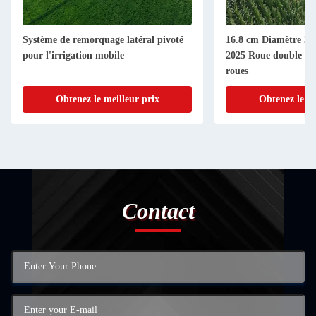
Système de remorquage latéral pivoté
16.8 cm Diamètre 38
pour l'irrigation mobile
2025 Roue double Rou
roues
Obtenez le meilleur prix
Obtenez le me
Contact