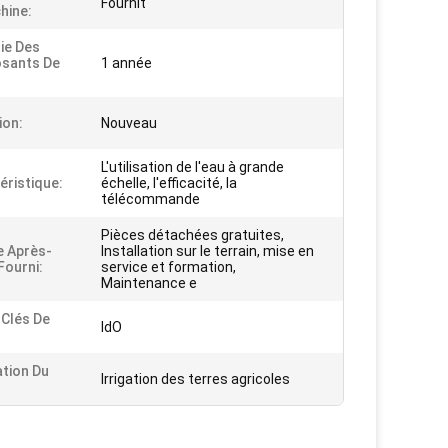
Fournit
hine:
ie Des
sants De
1 année
ion:
Nouveau
L'utilisation de l'eau à grande
éristique:
échelle, l'efficacité, la
télécommande
Pièces détachées gratuites,
e Après-
Installation sur le terrain, mise en
Fourni:
service et formation,
Maintenance e
 Clés De
IdO
ation Du
Irrigation des terres agricoles