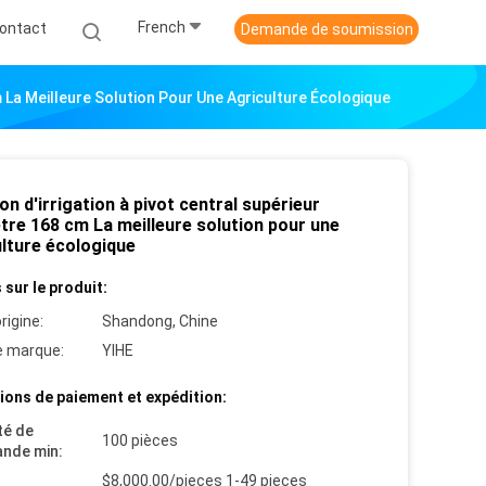
French
ontact
Demande de soumission
m La Meilleure Solution Pour Une Agriculture Écologique
on d'irrigation à pivot central supérieur
tre 168 cm La meilleure solution pour une
ulture écologique
 sur le produit:
rigine:
Shandong, Chine
 marque:
YIHE
ions de paiement et expédition:
té de
100 pièces
nde min:
$8,000.00/pieces 1-49 pieces