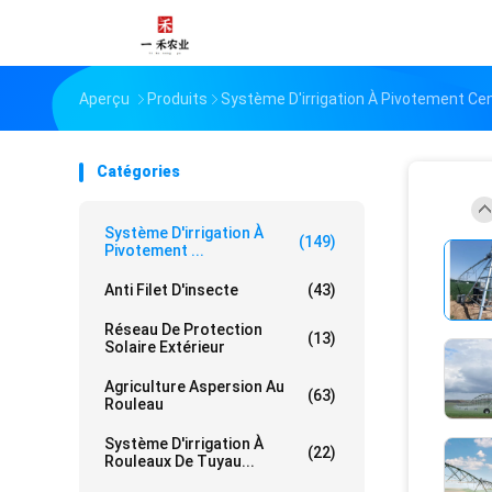
Aperçu
Produits
Système D'irrigation À Pivotement Cen
Catégories
Système D'irrigation À
(149)
Pivotement ...
Anti Filet D'insecte
(43)
Réseau De Protection
(13)
Solaire Extérieur
Agriculture Aspersion Au
(63)
Rouleau
Système D'irrigation À
(22)
Rouleaux De Tuyau...