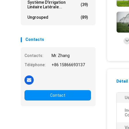
Système D'irrigation
(39)
Linéaire Latérale...
Ungrouped
(89)
Contacts
Contacts:
Mr. Zhang
Téléphone:
+86 15866693137
Détail
Contact
Us
In
C
Vi