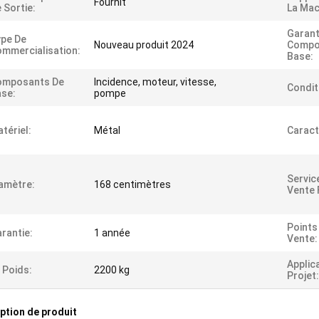
Fournit
 Sortie:
La Mac
Garant
pe De
Nouveau produit 2024
Compo
mmercialisation:
Base:
omposants De
Incidence, moteur, vitesse,
Condit
se:
pompe
tériel:
Métal
Caract
Servic
amètre:
168 centimètres
Vente 
Points
rantie:
1 année
Vente:
Applic
 Poids:
2200 kg
Projet:
ption de produit