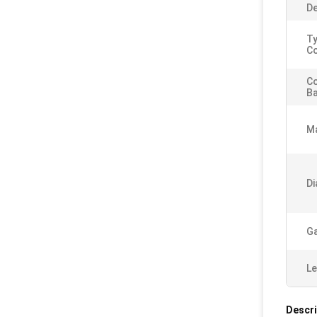
De
Ty
Co
C
Ba
Ma
Di
Ga
Le
Descri