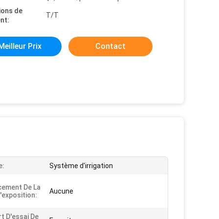
ions de
T/T
nt:
Meilleur Prix
Contact
e:
Système d'irrigation
cement De La
Aucune
'exposition:
t D'essai De