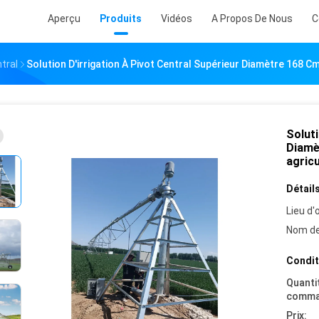
Aperçu
Produits
Vidéos
A Propos De Nous
C
tral
Solution D'irrigation À Pivot Central Supérieur Diamètre 168 C
Soluti
Diamè
agric
Détails
Lieu d'o
Nom de
Condit
Quanti
comma
Prix: