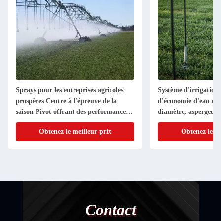
Sprays pour les entreprises agricoles
Système d'irrigation 
prospères Centre à l'épreuve de la
d'économie d'eau de 
saison Pivot offrant des performances
diamètre, aspergeur 
constantes
Obtenez le meilleur prix
Obtenez le me
Contact