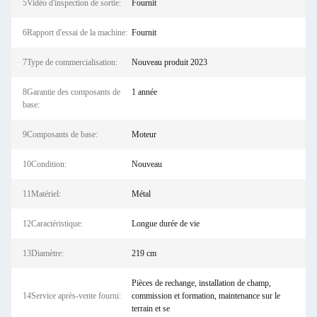
5Vidéo d'inspection de sortie:
Fournit
6Rapport d'essai de la machine:
Fournit
7Type de commercialisation:
Nouveau produit 2023
8Garantie des composants de
1 année
base:
9Composants de base:
Moteur
10Condition:
Nouveau
11Matériel:
Métal
12Caractéristique:
Longue durée de vie
13Diamètre:
219 cm
Pièces de rechange, installation de champ,
14Service après-vente fourni:
commission et formation, maintenance sur le
terrain et se