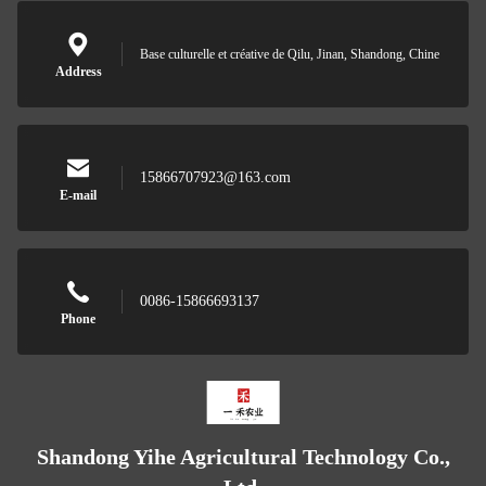
Base culturelle et créative de Qilu, Jinan, Shandong, Chine
Address
15866707923@163.com
E-mail
0086-15866693137
Phone
Shandong Yihe Agricultural Technology Co.,