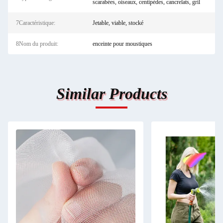
scarabées, oiseaux, centipèdes, cancrelats, gril
7Caractéristique:
Jetable, viable, stocké
8Nom du produit:
enceinte pour moustiques
Similar Products