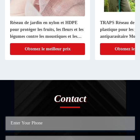
Réseau de jardin en nylon et HDPE
TRAPS Réseau de ja
pour protéger les fruits, les fleurs et les
plastique pour les pl
légumes contre les moustiques et les
antiparasitaire Mouch
mouches
Oiseau Écrans anti-in
Obtenez le meilleur prix
Obtenez le me
fruits Fleurs légumes
Contact